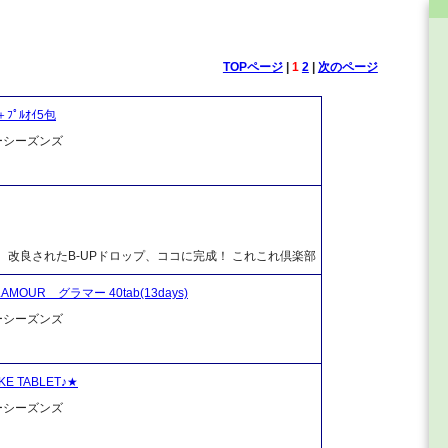
TOPページ
|
1
2
|
次のページ
＋ﾌﾟﾙｵｲ5包
ーシーズンズ
改良されたB-UPドロップ、ココに完成！ これこれ倶楽部
R グラマー 40tab(13days)
ーシーズンズ
 TABLET♪★
ーシーズンズ