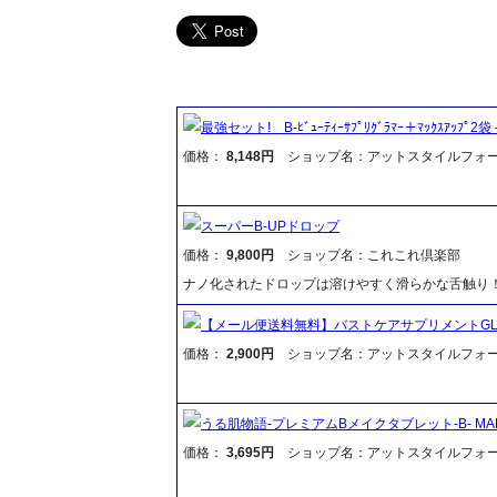
最強セット! B-ﾋﾞｭｰﾃｨｰｻﾌﾟﾘｸﾞﾗﾏｰ＋ﾏｯｸｽｱｯﾌﾟ2袋
価格：
8,148円
ショップ名：アットスタイルフォ
スーパーB-UPドロップ
価格：
9,800円
ショップ名：これこれ倶楽部
ナノ化されたドロップは溶けやすく滑らかな舌触り！ 
【メール便送料無料】バストケアサプリメントGLAMOU
価格：
2,900円
ショップ名：アットスタイルフォ
うる肌物語-プレミアムBメイクタブレット-B- MAKE
価格：
3,695円
ショップ名：アットスタイルフォ