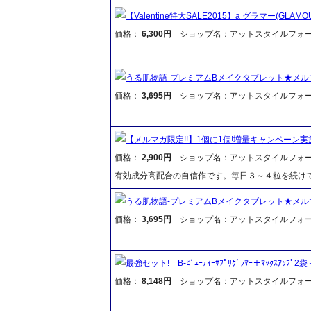
【Valentine特大SALE2015】a グラマー(GLAMO
価格：
6,300円
ショップ名：アットスタイルフォ
うる肌物語-プレミアムBメイクタブレット★メル
価格：
3,695円
ショップ名：アットスタイルフォ
【メルマガ限定!!】1個に1個!増量キャンペーン実施
価格：
2,900円
ショップ名：アットスタイルフォ
有効成分高配合の自信作です。毎日３～４粒を続け
うる肌物語-プレミアムBメイクタブレット★メル
価格：
3,695円
ショップ名：アットスタイルフォ
最強セット! B-ﾋﾞｭｰﾃｨｰｻﾌﾟﾘｸﾞﾗﾏｰ＋ﾏｯｸｽｱｯﾌﾟ2袋
価格：
8,148円
ショップ名：アットスタイルフォ