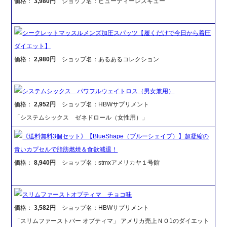
価格：
3,980円
ショップ名：ビューティーレスキュー
シークレットマッスルメンズ加圧スパッツ【履くだけで今日から着圧
ダイエット】
価格：
2,980円
ショップ名：あるあるコレクション
システムシックス パワフルウェイトロス（男女兼用）
価格：
2,952円
ショップ名：HBWサプリメント
「システムシックス ゼネドロール（女性用）」
《送料無料3個セット》【BlueShape（ブルーシェイプ）】超凝縮の
青いカプセルで脂肪燃焼＆食欲減退！
価格：
8,940円
ショップ名：stmxアメリカヤ１号館
スリムファーストオプティマ チョコ味
価格：
3,582円
ショップ名：HBWサプリメント
「スリムファーストバー オプティマ」 アメリカ売上ＮＯ1のダイエット