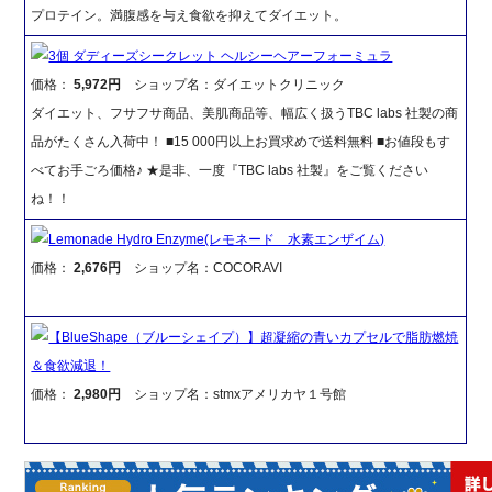
プロテイン。満腹感を与え食欲を抑えてダイエット。
3個 ダディーズシークレット ヘルシーヘアーフォーミュラ
価格：
5,972円
ショップ名：ダイエットクリニック
ダイエット、フサフサ商品、美肌商品等、幅広く扱うTBC labs 社製の商
品がたくさん入荷中！ ■15 000円以上お買求めで送料無料 ■お値段もす
べてお手ごろ価格♪ ★是非、一度『TBC labs 社製』をご覧ください
ね！！
Lemonade Hydro Enzyme(レモネード 水素エンザイム)
価格：
2,676円
ショップ名：COCORAVI
【BlueShape（ブルーシェイプ）】超凝縮の青いカプセルで脂肪燃焼
＆食欲減退！
価格：
2,980円
ショップ名：stmxアメリカヤ１号館