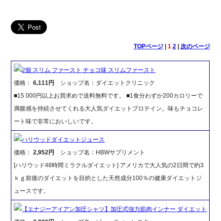
TOPページ
|
1
2
|
次のページ
2個 スリム ファースト チョコ味 スリムファースト
価格：
6,111円
ショップ名：ダイエットクリニック
■15 000円以上お買求めで送料無料です。 ■1食分わずか200カロリーで
満腹感を持続させてくれる大人気ダイエットプロテイン。味もチョコレ
ート味で非常においしいです。
ハリウッドダイエットジュース
価格：
2,952円
ショップ名：HBWサプリメント
[ハリウッド48時間ミラクルダイエット] アメリカで大人気の2日間で約3
ｋｇ前後のダイエットを目的とした天然成分100％の健康ダイエットジ
ュースです。
【エナジーアイアン加圧シャツ】加圧式強力筋肉インナー ダイエット